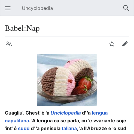
Uncyclopedia
Open main menu
Sear
Babel:Nap
Language
Watch
Edit
Guagliu'. Chest' è 'a
Unciclopedìa
d' 'a
lengua
napulitana
. 'A lengua ca se parla, cu 'e vvariante soje
'int' ô
sudd
d' 'a penisola
taliana
, 'a ll'Abruzze e 'o sud