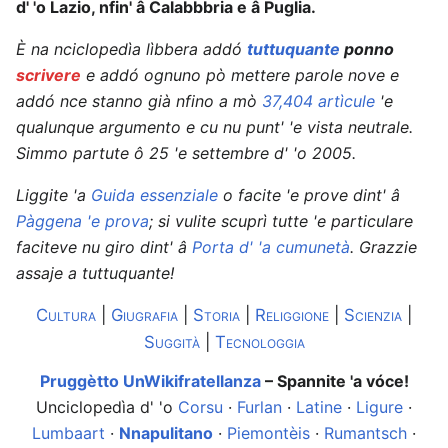
d' 'o Lazio, nfin' â Calabbbria e â Puglia.
È na nciclopedìa lìbbera addó
tuttuquante
ponno
scrivere
e addó ognuno pò mettere parole nove e
addó nce stanno già nfino a mò
37,404 artìcule
'e
qualunque argumento e cu nu punt' 'e vista neutrale.
Simmo partute ô 25 'e settembre d' 'o 2005.
Liggite 'a
Guida essenziale
o facite 'e prove dint' â
Pàggena 'e prova
; si vulite scuprì tutte 'e particulare
faciteve nu giro dint' â
Porta d' 'a cumunetà
. Grazzie
assaje a tuttuquante!
Cultura
|
Giugrafia
|
Storia
|
Religgione
|
Scienzia
|
Suggità
|
Tecnologgia
Pruggètto UnWikifratellanza
– Spannite 'a vóce!
Unciclopedìa d' 'o
Corsu
·
Furlan
·
Latine
·
Ligure
·
Lumbaart
·
Nnapulitano
·
Piemontèis
·
Rumantsch
·