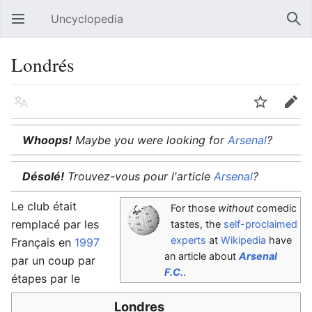
Uncyclopedia
Open main menu
Sear
Londrés
Language
Watch
Edit
Whoops!
Maybe you were looking for
Arsenal
?
Désolé!
Trouvez-vous pour l'article
Arsenal
?
Le club était
For those
without
comedic
remplacé par les
tastes, the
self-proclaimed
experts
at
Wikipedia
have
Français en
1997
an article about
Arsenal
par un coup par
F.C.
.
étapes par le
Londres